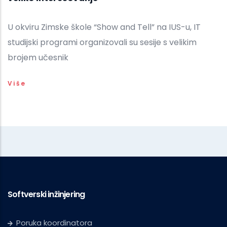
U okviru Zimske škole “Show and Tell” na IUS-u, IT
studijski programi organizovali su sesije s velikim
brojem učesnik
Više
Softverski inžinjering
Poruka koordinatora