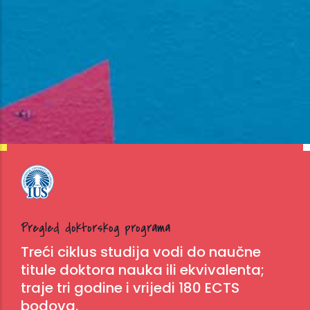
Pregled doktorskog programa
Treći ciklus studija vodi do naučne
titule doktora nauka ili ekvivalenta;
traje tri godine i vrijedi 180 ECTS
bodova.