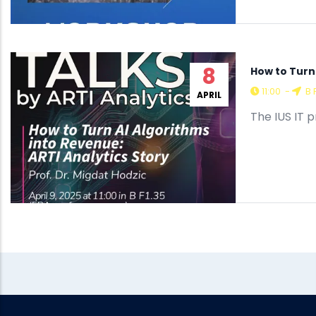
8
How to Turn 
11:00
-
B 
APRIL
The IUS IT 