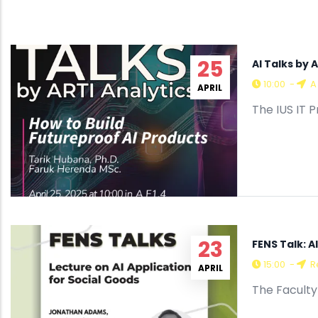
25
AI Talks by 
10:00
-
A 
APRIL
The IUS IT 
23
FENS Talk: A
15:00
-
R
APRIL
The Faculty