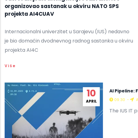
organizovao sastanak u okviru NATO SPS
projekta AI4CUAV
Internacionalni univerzitet u Sarajevu (IUS) nedavno
je bio domaćin dvodnevnog radnog sastanka u okviru
projekta AI4C
Više
10
AI Pipeline
09:30
-
A
APRIL
The IUS IT 