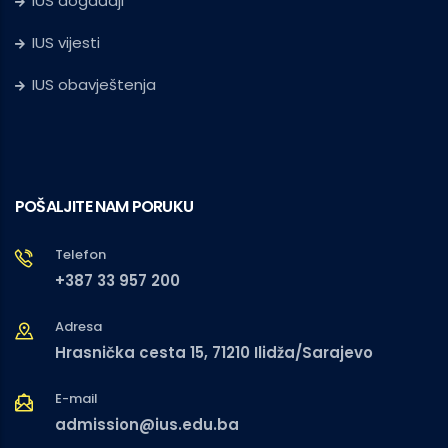
IUS događaji
IUS vijesti
IUS obavještenja
POŠALJITE NAM PORUKU
Telefon
+387 33 957 200
Adresa
Hrasnička cesta 15, 71210 Ilidža/Sarajevo
E-mail
admission@ius.edu.ba