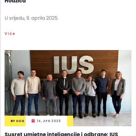
Hodžića
U srijedu, 9. aprila 2025.
Više
BY
UCO
14, APR 2025
Susret umjetne inteligencije i odbrane: IUS