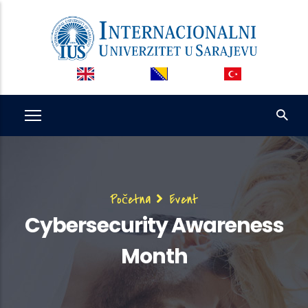
Skip
to
main
content
Breadcrumb
Početna
Event
Cybersecurity Awareness
Month