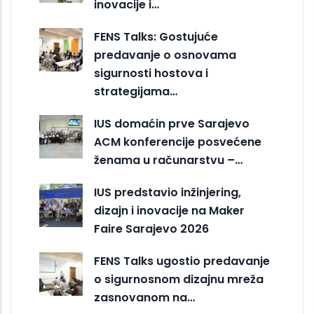
inovacije i…
FENS Talks: Gostujuće
predavanje o osnovama
sigurnosti hostova i
strategijama…
IUS domaćin prve Sarajevo
ACM konferencije posvećene
ženama u računarstvu –…
IUS predstavio inžinjering,
dizajn i inovacije na Maker
Faire Sarajevo 2026
FENS Talks ugostio predavanje
o sigurnosnom dizajnu mreža
zasnovanom na…