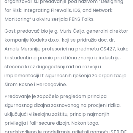
organizovali su predavanje pod nazivom “Designing
for Risk: Integrating Firewalls, IDS, and Network
Monitoring” u okviru serijala FENS Talks.
Gost predavač bio je g. Muris Čeljo, generalni direktor
kompanije Kodeks d.o.o., koji se pridružio doc. dr.
Amalu Mersniju, profesorici na predmetu CS427, kako
bi studentima prenio praktična znanja iz industrije,
stečena kroz dugogodišnji rad na razvoju i
implementaciji IT sigurnosnih rješenja za organizacije
širom Bosne i Hercegovine.
Predavanje je započelo pregledom principa
sigurnosnog dizajna zasnovanog na procjeni rizika,
uključujući višeslojnu zaštitu, princip najmanjih
privilegija i fail-secure dizajn. Nakon toga,
predstavljeno je modeliranje prijetnji pomoću STRIDE