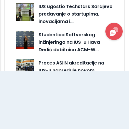
IUS ugostio Techstars Sarajevo
predavanje o startupima,
inovacijama i…
Studentica Softverskog
inžinjeringa na IUS-u Hava
Dedić dobitnica ACM-W…
Proces ASIIN akreditacije na
IUS-u napreduje novom
posjetom za studijske
programe…
Ministrica Bošković posjetila
Internacionalni univerzitet u
Sarajevu
IUS jača akademsku saradnju s