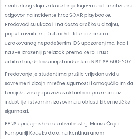
centralnog sloja za korelaciju logova i automatizirani
odgovor na incidente kroz SOAR playbooke.
Predavači su ukazali i na česte greške u dizajnu,
poput ravnih mrežnih arhitektura i zamora
uzrokovanog nepodešenim IDS upozorenjima, kao i
na sve izraženiji prelazak prema Zero Trust
arhitekturi, definisanoj standardom NIST SP 800-207.
Predavanje je studentima pružilo vrijedan uvid u
savremeni dizajn mrežne sigurnosti i omogućilo im da
teorijska znanja povežu s aktuelnim praksama iz
industrije i stvarnim izazovima u oblasti kibernetičke
sigurnosti.
FENS upućuje iskrenu zahvalnost g. Murisu Čelji i
kompaniji Kodeks d.o.o. na kontinuiranom