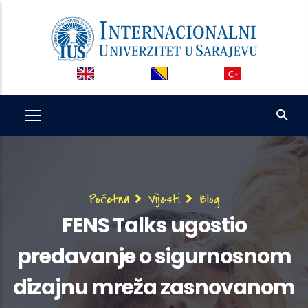
Skip
to
main
content
Breadcrumb
Početna
Vijesti
Blog
FENS Talks ugostio
predavanje o sigurnosnom
dizajnu mreža zasnovanom