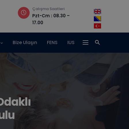
Çalışma Saatleri
Adres
Pzt-Cm : 08.30 –
Hrasnička ce
17.00
15, 71210 Ilidža
Bize Ulaşın
FENS
IUS
Odaklı
ulu