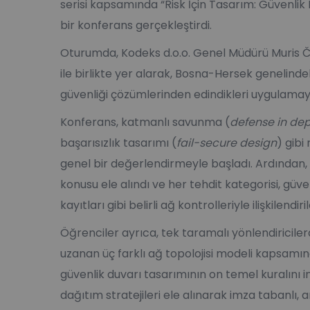
serisi kapsamında “Risk İçin Tasarım: Güvenlik 
bir konferans gerçekleştirdi.
Oturumda, Kodeks d.o.o. Genel Müdürü Muris Če
ile birlikte yer alarak, Bosna-Hersek genelindeki
güvenliği çözümlerinden edindikleri uygulamay
Konferans, katmanlı savunma (
defense in de
başarısızlık tasarımı (
fail-secure design
) gibi
genel bir değerlendirmeyle başladı. Ardından,
konusu ele alındı ve her tehdit kategorisi, güve
kayıtları gibi belirli ağ kontrolleriyle ilişkilendiril
Öğrenciler ayrıca, tek taramalı yönlendirici
uzanan üç farklı ağ topolojisi modeli kapsamı
güvenlik duvarı tasarımının on temel kuralını i
dağıtım stratejileri ele alınarak imza tabanlı, 