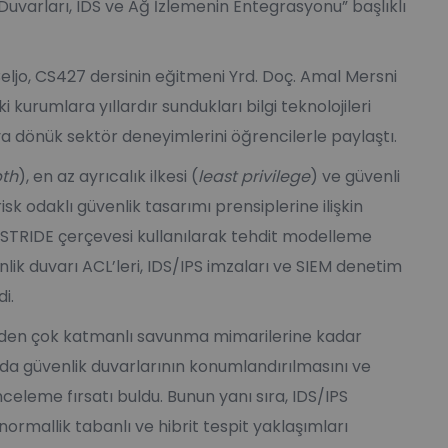
Duvarları, IDS ve Ağ İzlemenin Entegrasyonu” başlıklı
ljo, CS427 dersinin eğitmeni Yrd. Doç. Amal Mersni
 kurumlara yıllardır sundukları bilgi teknolojileri
a dönük sektör deneyimlerini öğrencilerle paylaştı.
pth
), en az ayrıcalık ilkesi (
least privilege
) ve güvenli
 risk odaklı güvenlik tasarımı prensiplerine ilişkin
 STRIDE çerçevesi kullanılarak tehdit modelleme
nlik duvarı ACL’leri, IDS/IPS imzaları ve SIEM denetim
di.
lerden çok katmanlı savunma mimarilerine kadar
nda güvenlik duvarlarının konumlandırılmasını ve
nceleme fırsatı buldu. Bunun yanı sıra, IDS/IPS
anormallik tabanlı ve hibrit tespit yaklaşımları