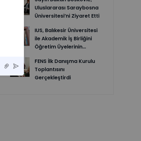
Uluslararası Saraybosna
Üniversitesi’ni Ziyaret Etti
IUS, Balıkesir Üniversitesi
ile Akademik İş Birliğini
Öğretim Üyelerinin…
FENS İlk Danışma Kurulu
Toplantısını
Gerçekleştirdi