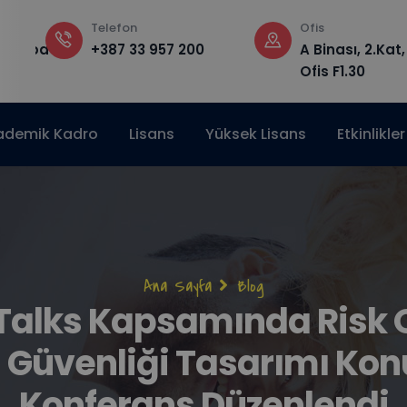
Telefon
Ofis
edu.ba
+387 33 957 200
A Binası, 2.Kat,
Ofis F1.30
ademik Kadro
Lisans
Yüksek Lisans
Etkinlikler
Sayfa
Ana Sayfa
Blog
Talks Kapsamında Risk 
yolu
 Güvenliği Tasarımı Kon
Konferans Düzenlendi