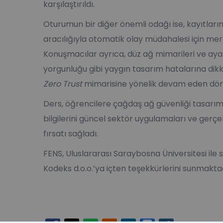
karşılaştırıldı.
Oturumun bir diğer önemli odağı ise, kayıtların
aracılığıyla otomatik olay müdahalesi için merk
Konuşmacılar ayrıca, düz ağ mimarileri ve aya
yorgunluğu gibi yaygın tasarım hatalarına dik
Zero Trust
mimarisine yönelik devam eden dön
Ders, öğrencilere çağdaş ağ güvenliği tasarımı
bilgilerini güncel sektör uygulamaları ve gerçe
fırsatı sağladı.
FENS, Uluslararası Saraybosna Üniversitesi ile sü
Kodeks d.o.o.’ya içten teşekkürlerini sunmaktad