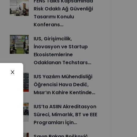
FENS Talks Kapsamında
Risk Odaklı Ağ Güvenliği
Tasarımı Konulu
Konferans…
IUS, Girişimcilik,
İnovasyon ve Startup
Ekosistemlerine
Odaklanan Techstars…
IUS Yazılım Mühendisliği
Öğrencisi Hava Dedić,
Mısır’ın Kahire Kentinde…
IUS’ta ASIIN Akreditasyon
Süreci, Mimarlık, BT ve EEE
Programları İçin…
Sayın Bakan Bošković,