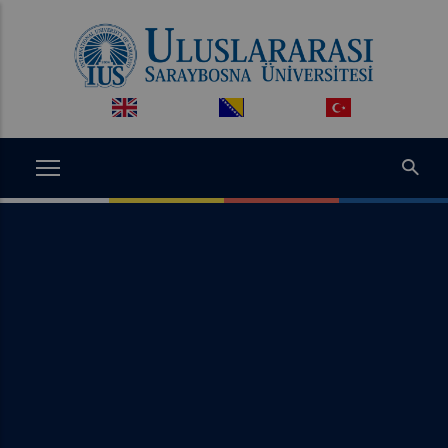
Ana
içeriğe
atla