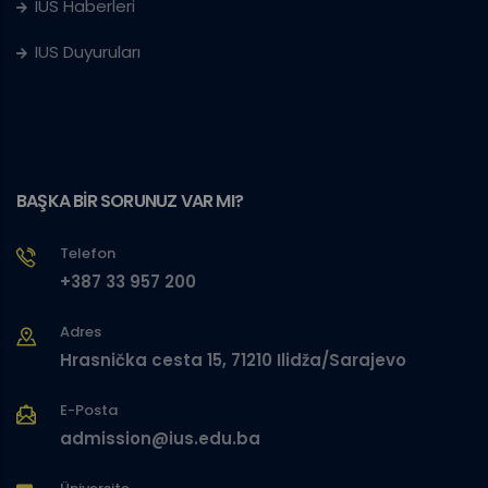
IUS Haberleri
IUS Duyuruları
BAŞKA BİR SORUNUZ VAR MI?
Telefon
+387 33 957 200
Adres
Hrasnička cesta 15, 71210 Ilidža/Sarajevo
E-Posta
admission@ius.edu.ba