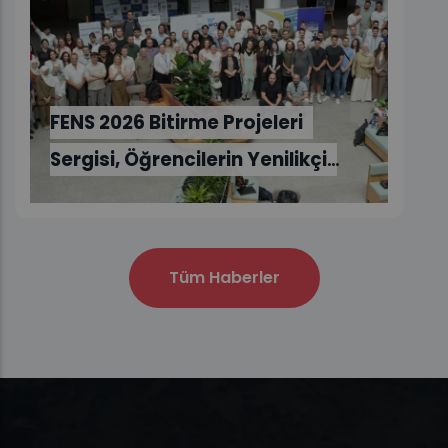
eleri
enilikçi
hendislik
nı Gözler
Tüm Haberler