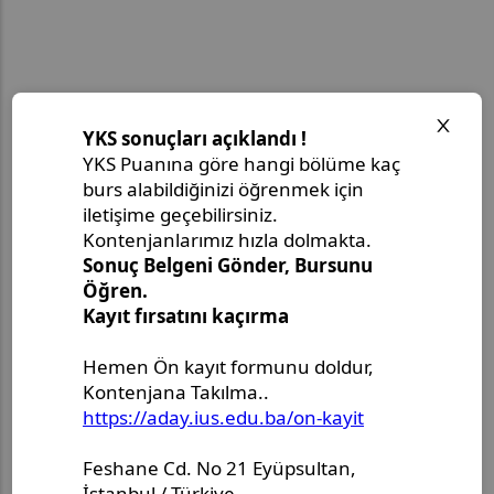
Women
pter,
in
iC 2026,
en in
Tüm Etkinlikler