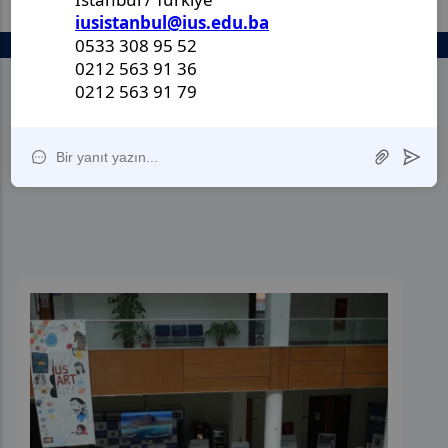
FENS Talks Kapsamında
Bilgisayar Güvenliği Tem
Güçlendirme Stratejileri"
Konferans Gerçekleştird