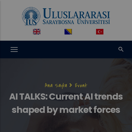
Ana
içeriğe
atla
Sayfa
Ana Sayfa
Event
yolu
AI TALKS: Current AI trends
shaped by market forces