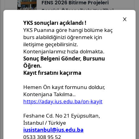
FENS 2026 Bitirme Projeleri
Sergisi, Öğrencilerin Yenilikçi
Yaklaşımlarını…
FENS Talks Kapsamında "Ana
Bilgisayar Güvenliği Temelleri
ve…
IUS, İlk Sarajevo ACM
Celebration of Women in
Computing – SCWiC 2026…
IUS, Maker Faire Sarajevo
2026’da Mühendislik, Tasarım
ve Yenilikçiliği Tanıttı
FENS Talks Kapsamında Risk
Odaklı Ağ Güvenliği Tasarımı