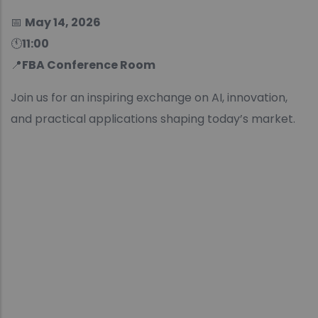
📅
May 14, 2026
🕚
11:00
📍
FBA Conference Room
Join us for an inspiring exchange on AI, innovation,
and practical applications shaping today’s market.