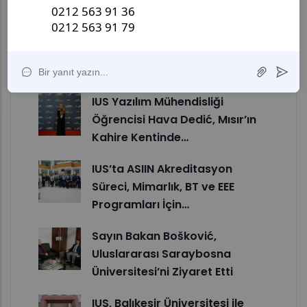
Konulu Konferans…
IUS, Girişimcilik, İnovasyon ve
Startup Ekosistemlerine
Odaklanan Techstars…
IUS Yazılım Mühendisliği
Öğrencisi Hava Dedić, Mısır’ın
Kahire Kentinde…
IUS’ta ASIIN Akreditasyon
Süreci, Mimarlık, BT ve EEE
Programları İçin…
Sayın Bakan Bošković,
Uluslararası Saraybosna
Üniversitesi’ni Ziyaret Etti
IUS, Balıkesir Üniversitesi ile