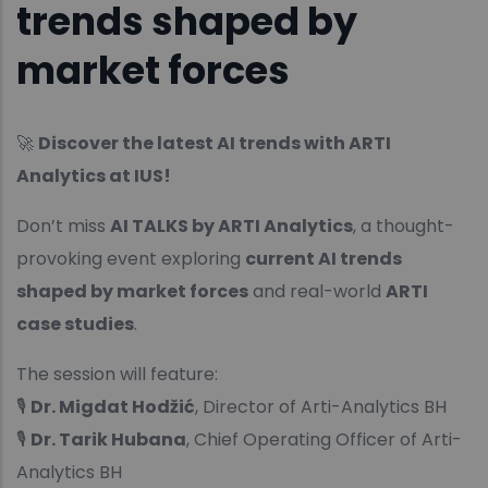
trends shaped by
market forces
🚀
Discover the latest AI trends with ARTI
Analytics at IUS!
Don’t miss
AI TALKS by ARTI Analytics
, a thought-
provoking event exploring
current AI trends
shaped by market forces
and real-world
ARTI
case studies
.
The session will feature:
🎙
Dr. Migdat Hodžić
, Director of Arti-Analytics BH
🎙
Dr. Tarik Hubana
, Chief Operating Officer of Arti-
Analytics BH