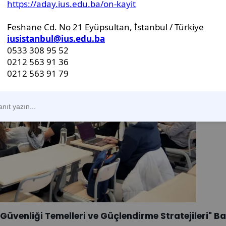
venliği Temelleri ve Güçlendirme Stratejileri" Baş