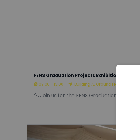
FENS Graduation Projects Exhibition 2026
09:00 - 13:00
-
Building A, Ground Floor
🚀 Join us for the FENS Graduation Projects 