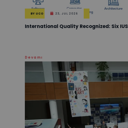
BY
UCO
23, JUL 2026
International Quality Recognized: Six I
Devamı