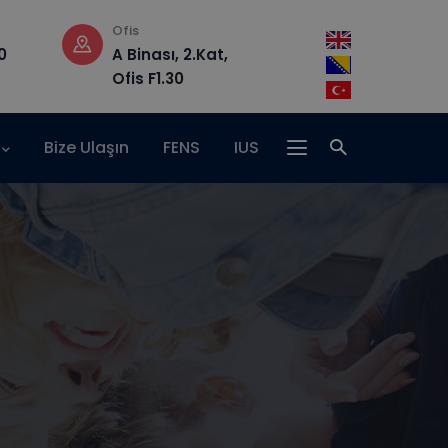
Çalışma Saatleri
Adres
Pzt-Cm : 08.30 –
Hrasnička ce
17.00
15, 71210 Ilidža
Bize Ulaşın
FENS
IUS