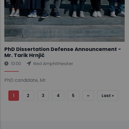
PhD Dissertation Defense Announcement -
Mr. Tarik Hrnjić
10:00
Red Amphitheater
PhD candidate, Mr.
Sayfalama
Şu
1
Sayfa
2
Sayfa
3
Sayfa
4
Sayfa
5
Sonraki
››
Son
Last »
An
Sayfa
Sayfa
Kullanılan
Sayfa