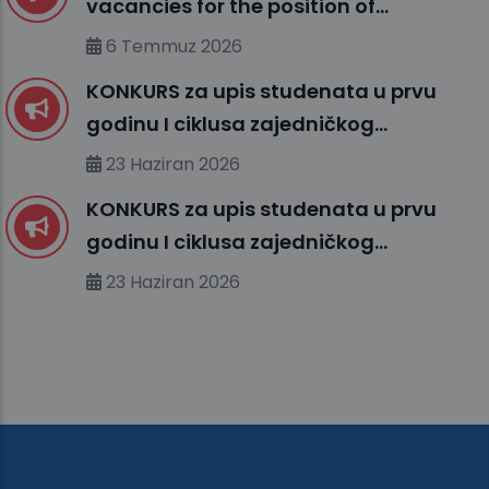
vacancies for the position of
ENGLISH LANGUAGE INSTRUCTOR (I)
6 Temmuz 2026
KONKURS za upis studenata u prvu
godinu I ciklusa zajedničkog
međunarodnog studija
23 Haziran 2026
organizovanog između UHS (SBU) i
KONKURS za upis studenata u prvu
organizacionih jedinica IUS FMS-a u
godinu I ciklusa zajedničkog
studijskoj 2026/2027. godini
međunarodnog studija
23 Haziran 2026
organizovanog između MU-a i
organizacionih jedinica IUS-a u
studijskoj 2026/2027. godini