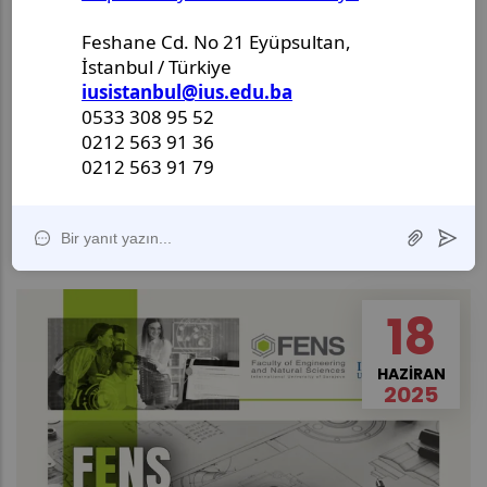
🚀 FENS Graduate Seminar Series – Opening
Event!
10:00
A F1.4
The IUS Faculty of Engineering and Natural Sciences
(IUS) is organizing a talk by Bojan Niceno (Paul
Scherrer Institute) on: “Beyond CPUs – Mastering
Scientific Computing on GPUs”
18
HAZIRAN
2025