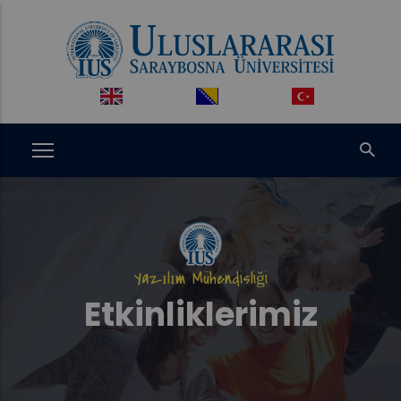
Ana
içeriğe
atla
Yazılım Mühendisliği
Etkinliklerimiz