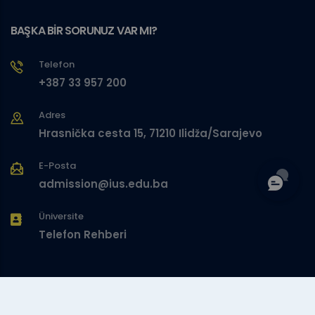
BAŞKA BİR SORUNUZ VAR MI?
Telefon
+387 33 957 200
Adres
Hrasnička cesta 15, 71210 Ilidža/Sarajevo
E-Posta
admission@ius.edu.ba
Üniversite
Telefon Rehberi