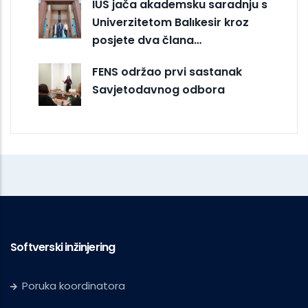
IUS jača akademsku saradnju s
Univerzitetom Balıkesir kroz
posjete dva člana…
FENS održao prvi sastanak
Savjetodavnog odbora
Softverski inžinjering
Poruka koordinatora