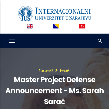
Skip
to
main
content
Breadcrumb
Početna
Event
Master Project Defense
Announcement - Ms. Sarah
Sarač