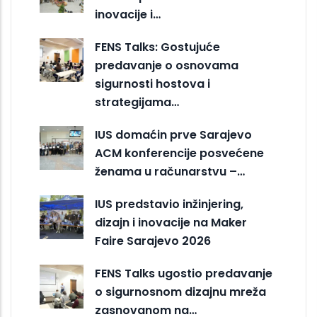
inovacije i…
FENS Talks: Gostujuće
predavanje o osnovama
sigurnosti hostova i
strategijama…
IUS domaćin prve Sarajevo
ACM konferencije posvećene
ženama u računarstvu –…
IUS predstavio inžinjering,
dizajn i inovacije na Maker
Faire Sarajevo 2026
FENS Talks ugostio predavanje
o sigurnosnom dizajnu mreža
zasnovanom na…