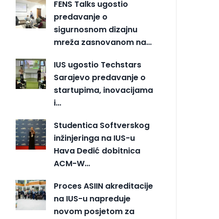
FENS Talks ugostio
predavanje o
sigurnosnom dizajnu
mreža zasnovanom na…
IUS ugostio Techstars
Sarajevo predavanje o
startupima, inovacijama
i…
Studentica Softverskog
inžinjeringa na IUS-u
Hava Dedić dobitnica
ACM-W…
Proces ASIIN akreditacije
na IUS-u napreduje
novom posjetom za