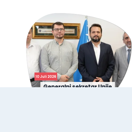
10 Juli 2026
Generalni sekretar Unije
općina turskog svijeta
posjetio IUS