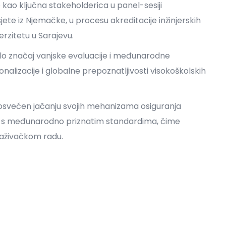
 kao ključna stakeholderica u panel-sesiji
jete iz Njemačke, u procesu akreditacije inžinjerskih
rzitetu u Sarajevu.
ilo značaj vanjske evaluacije i međunarodne
onalizacije i globalne prepoznatljivosti visokoškolskih
 posvećen jačanju svojih mehanizama osiguranja
a s međunarodno priznatim standardima, čime
raživačkom radu.