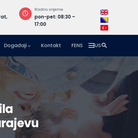
Radno vrijeme
Adresa
rat,
pon-pet: 08:30 –
Hrasnička ce
17:00
15, 71210 Ilidža
Događaji
Kontakt
FENS
IUS
ila
arajevu