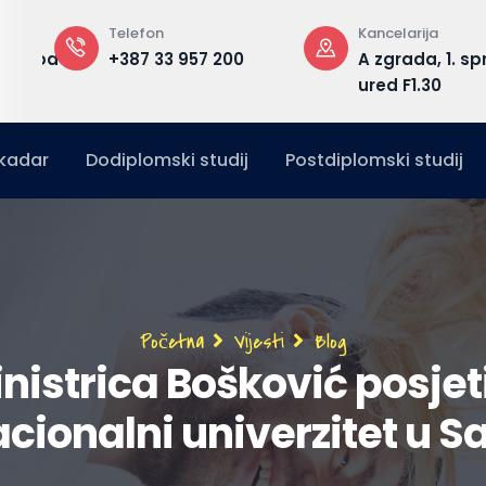
Telefon
Kancelarija
edu.ba
+387 33 957 200
A zgrada, 1. sp
ured F1.30
kadar
Dodiplomski studij
Postdiplomski studij
Breadcrumb
Početna
Vijesti
Blog
nistrica Bošković posjet
acionalni univerzitet u S