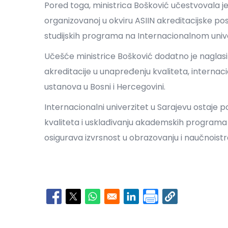
Pored toga, ministrica Bošković učestvovala je
organizovanoj u okviru ASIIN akreditacijske pos
studijskih programa na Internacionalnom unive
Učešće ministrice Bošković dodatno je naglas
akreditacije u unapređenju kvaliteta, internaci
ustanova u Bosni i Hercegovini.
Internacionalni univerzitet u Sarajevu ostaje
kvaliteta i usklađivanju akademskih program
osigurava izvrsnost u obrazovanju i naučnoist
Opens in a new window
Opens in a new window
Opens in a new window
Opens in a new window