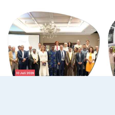
10 Juli 2026
IUS Life i Guvernerstvo
Istanbula učestvovali na 14.…
Svi