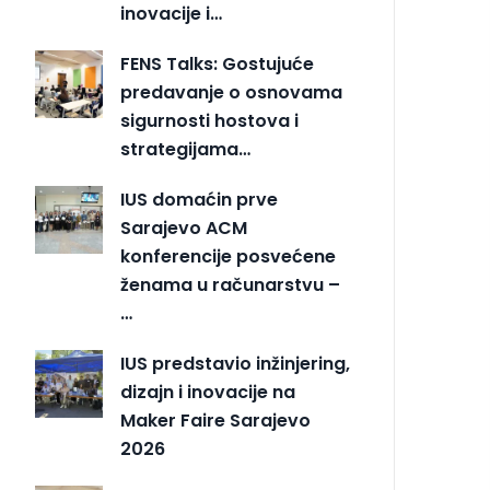
inovacije i…
FENS Talks: Gostujuće
predavanje o osnovama
sigurnosti hostova i
strategijama…
IUS domaćin prve
Sarajevo ACM
konferencije posvećene
ženama u računarstvu –
…
IUS predstavio inžinjering,
dizajn i inovacije na
Maker Faire Sarajevo
2026