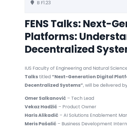
B F1.23
FENS Talks: Next-Ge
Platforms: Understa
Decentralized Syst
IUS Faculty of Engineering and Natural Scienc
Talks
titled
“Next-Generation Digital Plat
Decentralized Systems”
, will be delivered 
Omer Salkanović
– Tech Lead
Vekaz Hadžić
– Product Owner
Haris Alikadić
– AI Solutions Enablement Ma
Meris Pašalić
– Business Development Intern