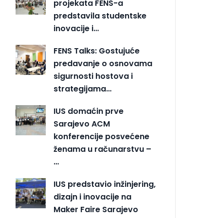
projekata FENS-a
predstavila studentske
inovacije i…
FENS Talks: Gostujuće
predavanje o osnovama
sigurnosti hostova i
strategijama…
IUS domaćin prve
Sarajevo ACM
konferencije posvećene
ženama u računarstvu –
…
IUS predstavio inžinjering,
dizajn i inovacije na
Maker Faire Sarajevo