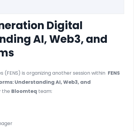
neration Digital
nding AI, Web3, and
ems
es (FENS) is organizing another session within
FENS
forms: Understanding AI, Web3, and
by the
Bloomteq
team:
nager