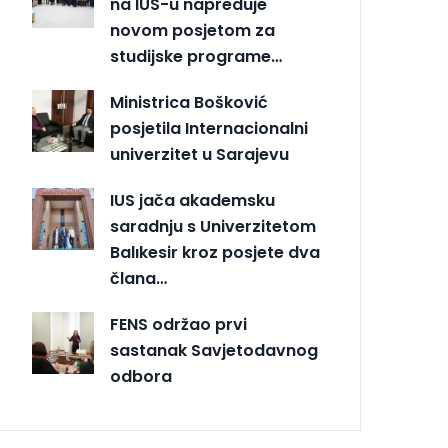
na IUS-u napreduje
novom posjetom za
studijske programe…
Ministrica Bošković
posjetila Internacionalni
univerzitet u Sarajevu
IUS jača akademsku
saradnju s Univerzitetom
Balıkesir kroz posjete dva
člana…
FENS održao prvi
sastanak Savjetodavnog
odbora