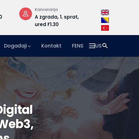
Radno vrijeme
Adresa
1. sprat,
pon-pet: 08:30 –
Hrasnič
17:00
15, 71210 
Događaji
Kontakt
FENS
IUS
igital
 Web3,
ms