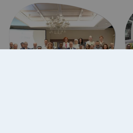
10 Temmuz 2026
IUS Life ve İstanbul Valiliği, 14.
Birleşmiş Milletler KOBİ…
Tümü