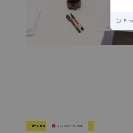
BY
UCO
27, OCT 2023