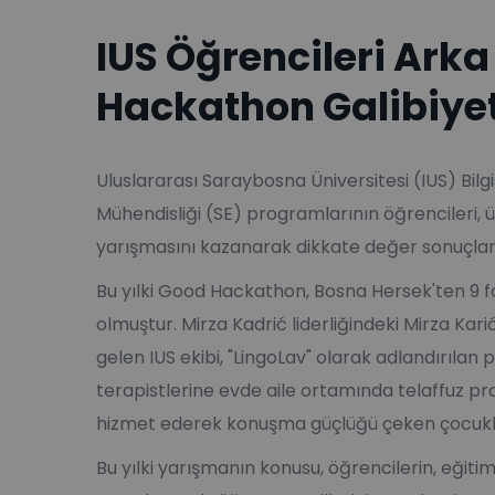
IUS Öğrencileri Ark
Hackathon Galibiyetl
Uluslararası Saraybosna Üniversitesi (IUS) Bilgi
Mühendisliği (SE) programlarının öğrencileri, 
yarışmasını kazanarak dikkate değer sonuçlar 
Bu yılki Good Hackathon, Bosna Hersek'ten 9 far
olmuştur. Mirza Kadrić liderliğindeki Mirza Kari
gelen IUS ekibi, "LingoLav" olarak adlandırılan
terapistlerine evde aile ortamında telaffuz prat
hizmet ederek konuşma güçlüğü çeken çocuklar
Bu yılki yarışmanın konusu, öğrencilerin, eğitim