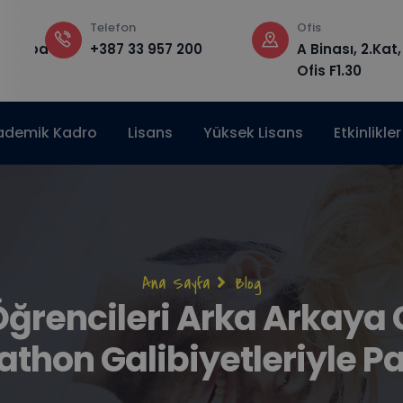
Telefon
Ofis
edu.ba
+387 33 957 200
A Binası, 2.Kat,
Ofis F1.30
ademik Kadro
Lisans
Yüksek Lisans
Etkinlikler
Sayfa
Ana Sayfa
Blog
Öğrencileri Arka Arkaya
yolu
thon Galibiyetleriyle Pa