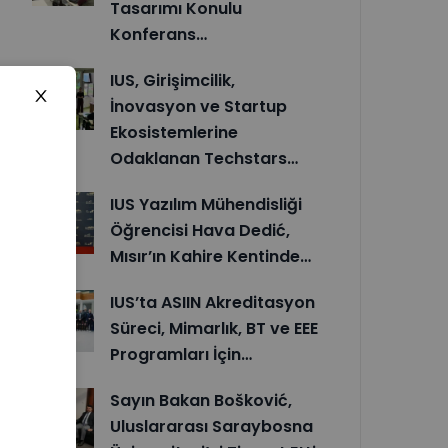
Tasarımı Konulu
Konferans…
IUS, Girişimcilik,
İnovasyon ve Startup
Ekosistemlerine
Odaklanan Techstars…
IUS Yazılım Mühendisliği
Öğrencisi Hava Dedić,
Mısır’ın Kahire Kentinde…
IUS’ta ASIIN Akreditasyon
Süreci, Mimarlık, BT ve EEE
Programları İçin…
Sayın Bakan Bošković,
Uluslararası Saraybosna