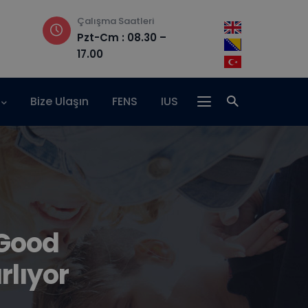
Çalışma Saatleri
Adres
Pzt-Cm : 08.30 –
Hrasnička ce
17.00
15, 71210 Ilidža
Bize Ulaşın
FENS
IUS
 Good
rlıyor