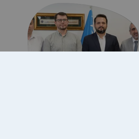
10 Temmuz 2026
Türk Dünyası Belediyeler
Birliği Genel Sekreteri IUS'u…