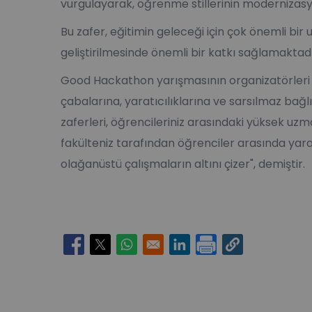
vurgulayarak, öğrenme stillerinin moderniza
Bu zafer, eğitimin geleceği için çok önemli bi
geliştirilmesinde önemli bir katkı sağlamaktadı
Good Hackathon yarışmasının organizatörleri 
çabalarına, yaratıcılıklarına ve sarsılmaz bağlıl
zaferleri, öğrencileriniz arasındaki yüksek u
fakülteniz tarafından öğrenciler arasında yara
olağanüstü çalışmaların altını çizer", demiştir.
Opens in a new window
Opens in a new window
Opens in a new window
Opens in a new window