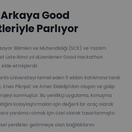
a Arkaya Good
eriyle Parlıyor
sayar Bilimleri ve Mühendisliği (SCE) ve Yazılım
üst üste ikinci yıl düzenlenen Good Hackathon
elde etmişlerdir.
klı üniversiteyi temsil eden 11 ekibin katılımına tanık
ć, Enes Piknjač ve Amer Đidelija'dan oluşan ve galip
 projeyi sunmuştur. Bu yenilikçi uygulama, konuşma
iğini kolaylaştırmaları için değerli bir araç olarak
a yardımcı olmak için özel olarak tasarlanmıştır.
sel yenilikler getirmeye olan bağlılıklarını