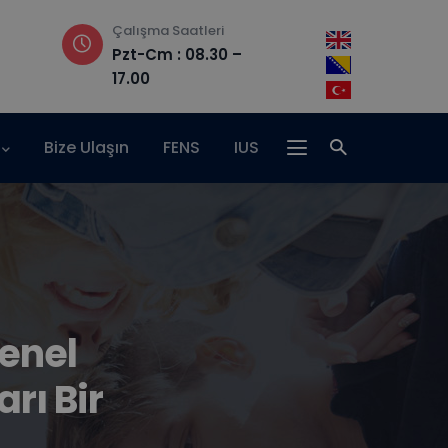
Çalışma Saatleri
Adres
Pzt-Cm : 08.30 –
Hrasnička ce
17.00
15, 71210 Ilidža
Bize Ulaşın
FENS
IUS
Genel
rı Bir