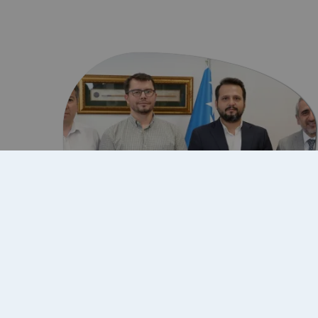
10 Temmuz 2026
Türk Dünyası Belediyeler
Birliği Genel Sekreteri IUS'u…