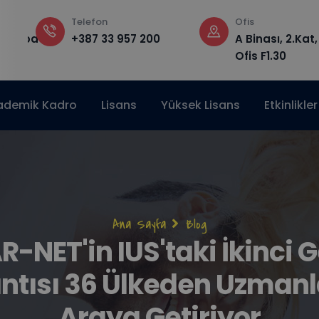
Telefon
Ofis
edu.ba
+387 33 957 200
A Binası, 2.Kat,
Ofis F1.30
ademik Kadro
Lisans
Yüksek Lisans
Etkinlikler
Sayfa
Ana Sayfa
Blog
-NET'in IUS'taki İkinci 
yolu
ntısı 36 Ülkeden Uzmanla
Araya Getiriyor