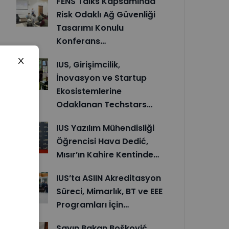
FENS Talks Kapsamında
Risk Odaklı Ağ Güvenliği
Tasarımı Konulu
Konferans…
IUS, Girişimcilik,
İnovasyon ve Startup
Ekosistemlerine
Odaklanan Techstars…
IUS Yazılım Mühendisliği
Öğrencisi Hava Dedić,
Mısır’ın Kahire Kentinde…
IUS’ta ASIIN Akreditasyon
Süreci, Mimarlık, BT ve EEE
Programları İçin…
Sayın Bakan Bošković,