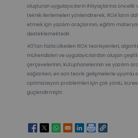
oluşturan uygulayıcıların ihtiyaçlarına öncelik 
teknik ilerlemeleri yönlendirerek, ROA'ların da
etmek için yazılım araçlarının, eğitim materyal
desteklemektedir.
40'tan fazla ülkeden ROA teorisyenleri, algoritm
mühendisleri ve uygulayıcılardan oluşan çeşitl
çerçevelerinin, kütüphanelerinin ve yazılım ara
sağlarken, en son teorik gelişmelerle uyumlu o
optimizasyon problemleri için çok yönlü, küre
güçlendirmiştir.
Opens in a new window
Opens in a new window
Opens in a new window
Opens in a new window