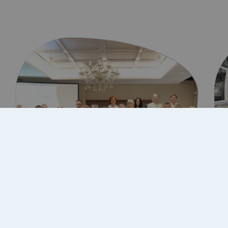
10 Temmuz 2026
IUS Life ve İstanbul Valiliği, 14.
Birleşmiş Milletler KOBİ…