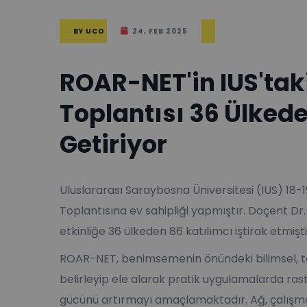
BY
UCO
24, FEB 2025
ROAR-NET'in IUS'taki
Toplantısı 36 Ülked
Getiriyor
Uluslararası Saraybosna Üniversitesi (IUS) 18-
Toplantısına ev sahipliği yapmıştır. Doçent Dr
etkinliğe 36 ülkeden 86 katılımcı iştirak etmişti
ROAR-NET, benimsemenin önündeki bilimsel, te
belirleyip ele alarak pratik uygulamalarda ra
gücünü artırmayı amaçlamaktadır. Ağ, çalışma